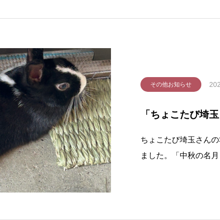
202
その他お知らせ
「ちょこたび埼玉
ちょこたび埼玉さんの
ました。「中秋の名月！う
ps://www.instagram.c
【X】https://x.com/sait