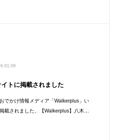
ます。外部リンク・埼玉県広報誌「彩の
ムページ)
6.01.09
s」サイトに掲載されました
でかけ情報メディア「Walkerplus」い
載されました。【Walkerplus】八木観
) | いちご狩り特集2026 - ウォーカー
026年のいちご狩りは、開始日未定です。