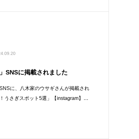
4.09.20
」SNSに掲載されました
SNSに、八木家のウサギさんが掲載され
さぎスポット5選」【instagram】htt
om/p/C_2fO2tB4Wh/?utm_source=ig
a