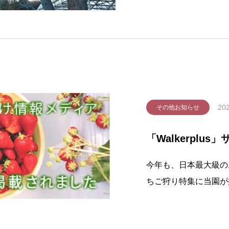
ンクよりご覧いただけ
国だより」(埼玉県ホー
202
その他お知らせ
「Walkerplu
今年も、日本最大級のお
ちご狩り特集に当園が掲
光農園 いちご狩り(秩父市
プラス※1月現在、2